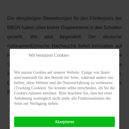
Die diesjährigen Bewerbungen für den Förderpreis der
BBGN haben alles bisher Dagewesene in den Schatten
gestellt. Wir sind begeistert! Der deutsche
nuklearmedizinische Nachwuchs liefert Innovation auf
Wir benutzen Cookies
höchstem internationalem Niveau. Der Sieger oder die
Siegerin der diesjährigen Ausschreibung wird wie
Wir nutzen Cookies auf unserer Website. Einige von ihnen
immer im Rahmen unseres Jahreskongresses geehrt.
sind essenziell für den Betrieb der Seite, während andere uns
Diesmal am 28. und 29.08., wie immer im Harnack Haus
helfen, diese Website und die Nutzererfahrung zu verbessern
(Tracking Cookies). Sie können selbst entscheiden, ob Sie die
Berlin.
Cookies zulassen möchten. Bitte beachten Sie, dass bei einer
Ablehnung womöglich nicht mehr alle Funktionalitäten der
Seite zur Verfügung stehen.
32. Jahrestagung der BBGN am 28.-29.
Akzeptieren
August 2026 im Harnack Haus Berlin Dahlem