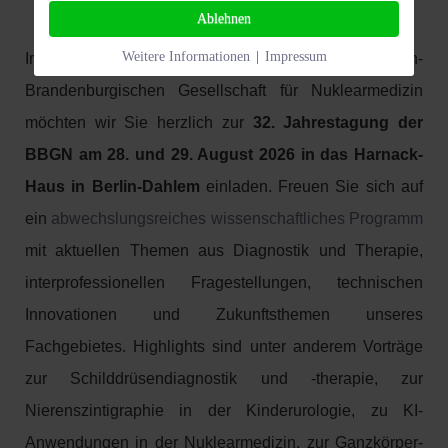
Ablehnen
Weitere Informationen
|
Impressum
Im Namen des Vorstandes der Berlin-
Brandenburgischen Gesellschaft für Nuklearmedizin
möchten wir Sie herzlich zur
32. Jahrestagung der
BBGN am 28. und 29. August 2026 in das Harnack-
Haus in Berlin-Dahlem
einladen. Freuen Sie sich auf
ein
abwechslungsreiches wissenschaftliches Programm
mit aktuellen Themen aus Diagnostik und Therapie,
interprofessionellen Fragestellungen, technischen
Innovationen und Zukunftsthemen unseres
Fachgebietes. Highlights sind unter anderem Vorträge
zur Schilddrüsendiagnostik und -therapie, zur
Nierenszintigraphie in der Kinderurologie, zu KI-
Anwendungen in der Nuklearmedizin, zur Ganzkörper-